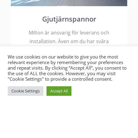
Gjutjärnspannor
Milton är ansvarig för leverans och
installation. Även om du har svåra
åtkomstvillkor erbjuder vi att montera
We use cookies on our website to give you the most
gjutjärnspannan på platsen.
relevant experience by remembering your preferences
and repeat visits. By clicking “Accept All”, you consent to
the use of ALL the cookies. However, you may visit
"Cookie Settings" to provide a controlled consent.
Cookie Settings
Accept All